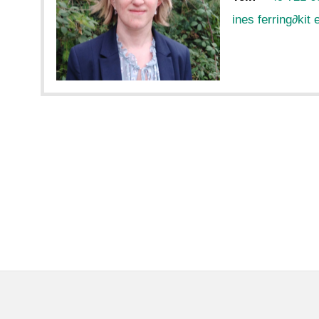
ines ferring
∂
kit 