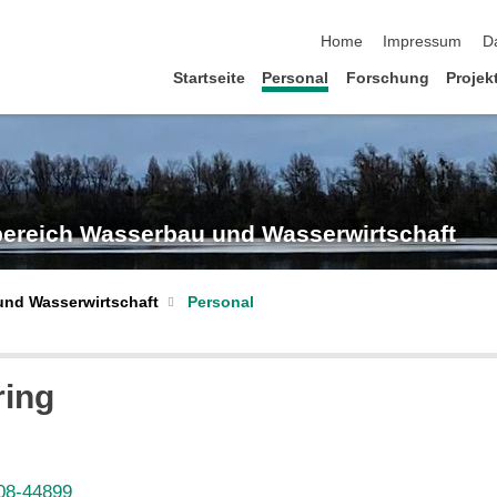
Navigation überspringen
Home
Impressum
D
Startseite
Personal
Forschung
Projek
hbereich Wasserbau und Wasserwirtschaft
und Wasserwirtschaft
Personal
ring
08-44899