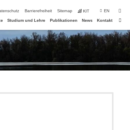
suc
atenschutz
Barrierefreiheit
Sitemap
EN
KIT
Star
te
Studium und Lehre
Publikationen
News
Kontakt