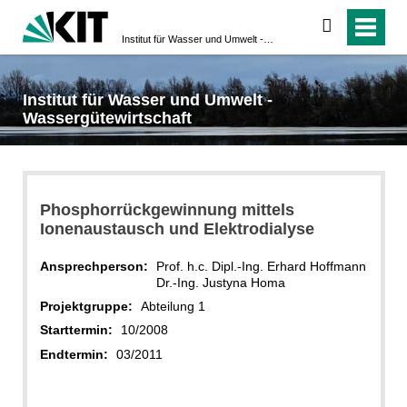
suchen
Institut für Wasser und Umwelt - Wassergütewirtschaft
Institut für Wasser und Umwelt -
Wassergütewirtschaft
Phosphorrückgewinnung mittels
Ionenaustausch und Elektrodialyse
Ansprechperson:
Prof. h.c. Dipl.-Ing. Erhard Hoffmann
Dr.-Ing. Justyna Homa
Projektgruppe:
Abteilung 1
Starttermin:
10/2008
Endtermin:
03/2011