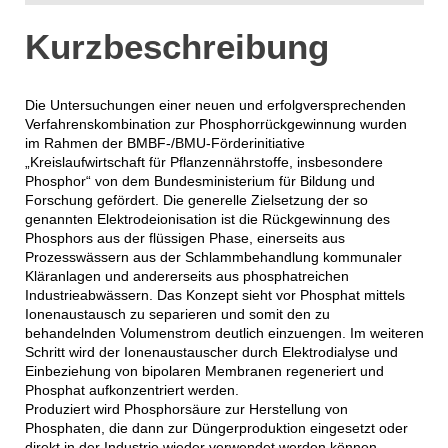
Kurzbeschreibung
Die Untersuchungen einer neuen und erfolgversprechenden
Verfahrenskombination zur Phosphorrückgewinnung wurden
im Rahmen der BMBF-/BMU-Förderinitiative
„Kreislaufwirtschaft für Pflanzennährstoffe, insbesondere
Phosphor“ von dem Bundesministerium für Bildung und
Forschung gefördert. Die generelle Zielsetzung der so
genannten Elektrodeionisation ist die Rückgewinnung des
Phosphors aus der flüssigen Phase, einerseits aus
Prozesswässern aus der Schlammbehandlung kommunaler
Kläranlagen und andererseits aus phosphatreichen
Industrieabwässern. Das Konzept sieht vor Phosphat mittels
Ionenaustausch zu separieren und somit den zu
behandelnden Volumenstrom deutlich einzuengen. Im weiteren
Schritt wird der Ionenaustauscher durch Elektrodialyse und
Einbeziehung von bipolaren Membranen regeneriert und
Phosphat aufkonzentriert werden.
Produziert wird Phosphorsäure zur Herstellung von
Phosphaten, die dann zur Düngerproduktion eingesetzt oder
direkt in der Industrie wieder verwendet werden können.